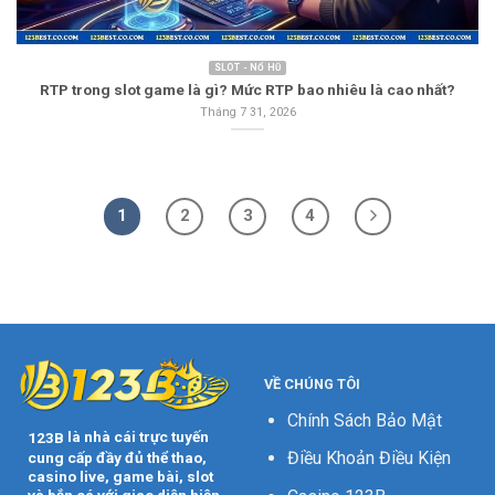
SLOT - NỔ HŨ
RTP trong slot game là gì? Mức RTP bao nhiêu là cao nhất?
Tháng 7 31, 2026
1
2
3
4
VỀ CHÚNG TÔI
Chính Sách Bảo Mật
123B
là nhà cái trực tuyến
Điều Khoản Điều Kiện
cung cấp đầy đủ thể thao,
casino live, game bài, slot