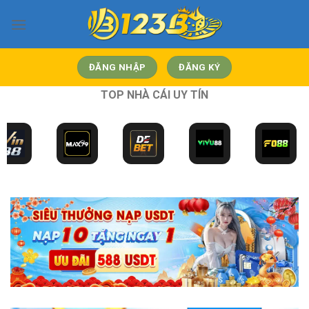
Bỏ
qua
nội
dung
ĐĂNG NHẬP
ĐĂNG KÝ
TOP NHÀ CÁI UY TÍN