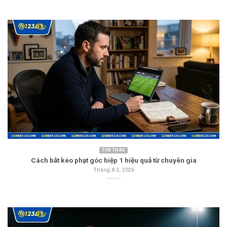
THỂ THAO
Cách bắt kèo phạt góc hiệp 1 hiệu quả từ chuyên gia
Tháng 8 3, 2026