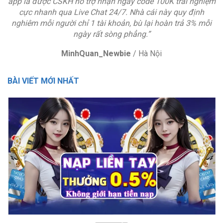
app là được CSKH hỗ trợ nhận ngay code 100K trải nghiệm
cực nhanh qua Live Chat 24/7. Nhà cái này quy định
nghiêm mỗi người chỉ 1 tài khoản, bù lại hoàn trả 3% mỗi
ngày rất sòng phẳng.”
MinhQuan_Newbie
/
Hà Nội
BÀI VIẾT MỚI NHẤT