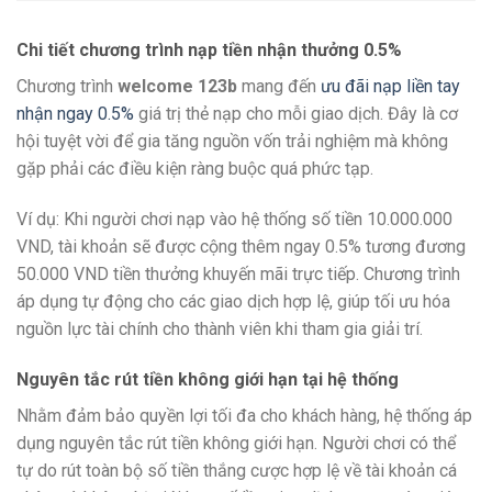
Chi tiết chương trình nạp tiền nhận thưởng 0.5%
Chương trình
welcome 123b
mang đến
ưu đãi nạp liền tay
nhận ngay 0.5%
giá trị thẻ nạp cho mỗi giao dịch. Đây là cơ
hội tuyệt vời để gia tăng nguồn vốn trải nghiệm mà không
gặp phải các điều kiện ràng buộc quá phức tạp.
Ví dụ: Khi người chơi nạp vào hệ thống số tiền 10.000.000
VND, tài khoản sẽ được cộng thêm ngay 0.5% tương đương
50.000 VND tiền thưởng khuyến mãi trực tiếp. Chương trình
áp dụng tự động cho các giao dịch hợp lệ, giúp tối ưu hóa
nguồn lực tài chính cho thành viên khi tham gia giải trí.
Nguyên tắc rút tiền không giới hạn tại hệ thống
Nhằm đảm bảo quyền lợi tối đa cho khách hàng, hệ thống áp
dụng nguyên tắc rút tiền không giới hạn. Người chơi có thể
tự do rút toàn bộ số tiền thắng cược hợp lệ về tài khoản cá