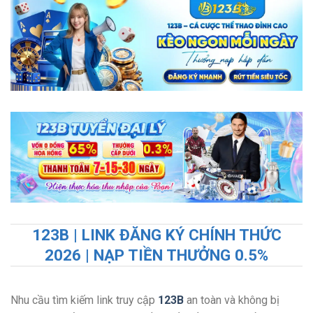
123B | LINK ĐĂNG KÝ CHÍNH THỨC
2026 | NẠP TIỀN THƯỞNG 0.5%
Nhu cầu tìm kiếm link truy cập
123B
an toàn và không bị