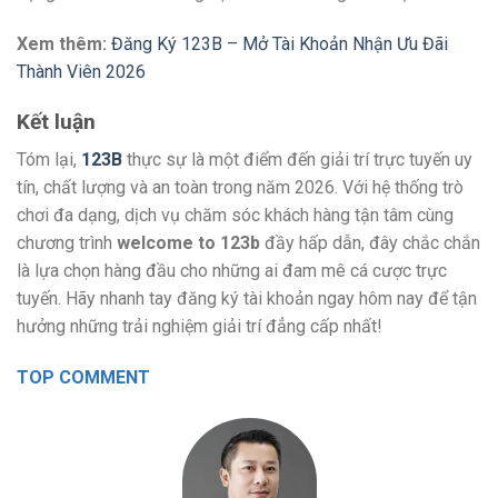
Xem thêm:
Đăng Ký 123B – Mở Tài Khoản Nhận Ưu Đãi
Thành Viên 2026
Kết luận
Tóm lại,
123B
thực sự là một điểm đến giải trí trực tuyến uy
tín, chất lượng và an toàn trong năm 2026. Với hệ thống trò
chơi đa dạng, dịch vụ chăm sóc khách hàng tận tâm cùng
chương trình
welcome to 123b
đầy hấp dẫn, đây chắc chắn
là lựa chọn hàng đầu cho những ai đam mê cá cược trực
tuyến. Hãy nhanh tay đăng ký tài khoản ngay hôm nay để tận
hưởng những trải nghiệm giải trí đẳng cấp nhất!
TOP COMMENT